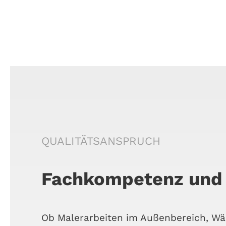
QUA­LI­TÄTS­AN­SPRUCH
Fachkompetenz und 
Ob Maler­ar­bei­ten im Außen­be­reich, W