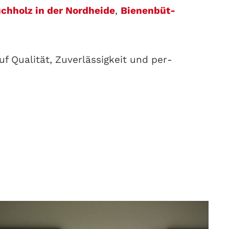
ch­holz in der Nord­hei­de
,
Bie­nen­büt­
 Qua­li­tät, Zuver­läs­sig­keit und per­