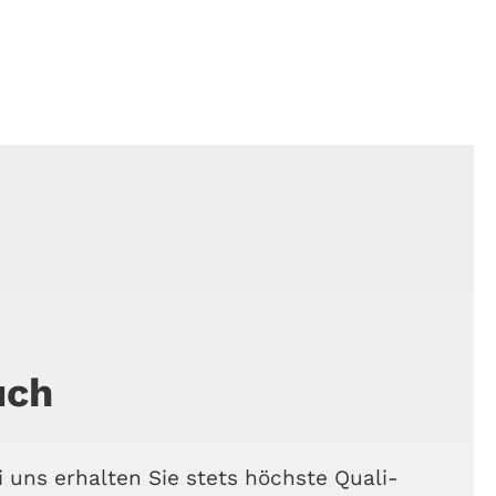
uch
 uns erhal­ten Sie stets höchs­te Qua­li­