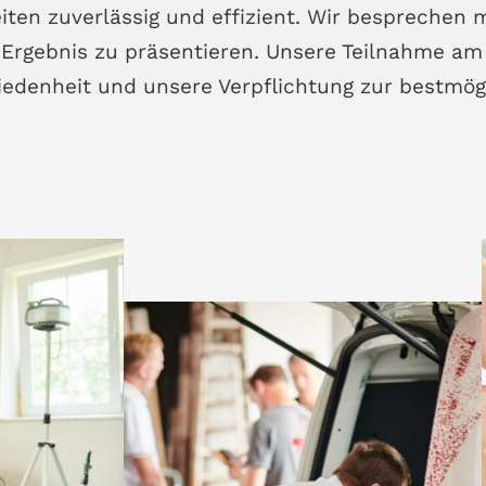
bei­ten zuver­läs­sig und effi­zi­ent. Wir bespre­che
rgeb­nis zu prä­sen­tie­ren. Unse­re Teil­nah­me am q
e­den­heit und unse­re Ver­pflich­tung zur best­mög­l