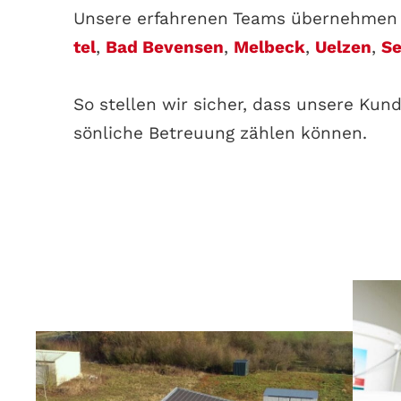
Unse­re erfah­re­nen Teams über­neh­me
tel
,
Bad Beven­sen
,
Mel­beck
,
Uel­zen
,
Se
So stel­len wir sicher, dass unse­re Kun­d
sön­li­che Betreu­ung zäh­len können.