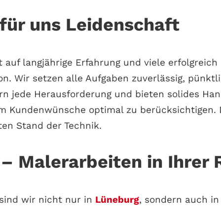
ür uns Leidenschaft
auf lang­jäh­ri­ge Erfah­rung und vie­le erfolg­reich
on. Wir set­zen alle Auf­ga­ben zuver­läs­sig, pünkt­
s­tern jede Her­aus­for­de­rung und bie­ten soli­des Ha
m Kun­den­wün­sche opti­mal zu berück­sich­ti­gen. Da
­ten Stand der Technik.
– Malerarbeiten in Ihrer 
b sind wir nicht nur in
Lüne­burg
, son­dern auch in