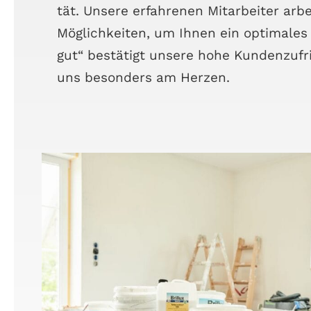
tät. Unse­re erfah­re­nen Mit­ar­bei­ter ar
Mög­lich­kei­ten, um Ihnen ein opti­ma­les E
gut“ bestä­tigt unse­re hohe Kun­den­zu­fri
uns beson­ders am Herzen.