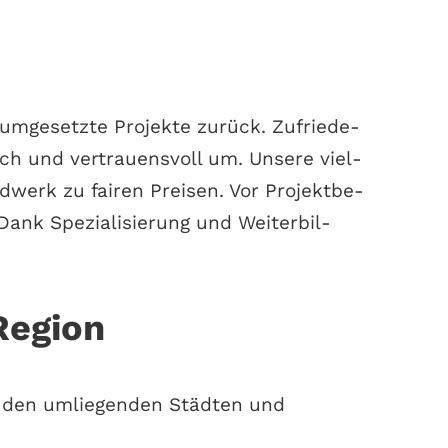
 umge­setz­te Pro­jek­te zurück. Zufrie­de­
lich und ver­trau­ens­voll um. Unse­re viel­
nd­werk zu fai­ren Prei­sen. Vor Pro­jekt­be­
nk Spe­zia­li­sie­rung und Wei­ter­bil­
Region
 den umlie­gen­den Städ­ten und