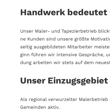
Handwerk bedeutet f
Unser Maler- und Tape­zier­be­trieb blickt 
ne Kun­den sind unse­re größ­te Moti­va­ti­
sei­tig aus­ge­bil­de­ten Mit­ar­bei­ter mei
ginn füh­ren wir inten­si­ve Gesprä­che, u
dung arbei­ten wir stets auf dem neu­es
Unser Einzugsgebiet 
Als regio­nal ver­wur­zel­ter Maler­be­trie
Gemein­den aktiv.