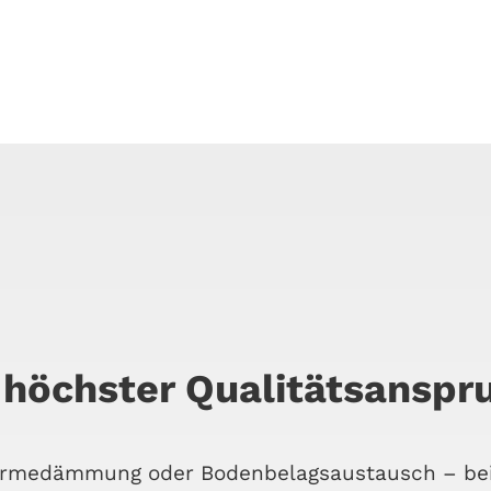
höchster Qualitätsanspr
är­me­däm­mung oder Boden­be­lags­aus­tausch – bei