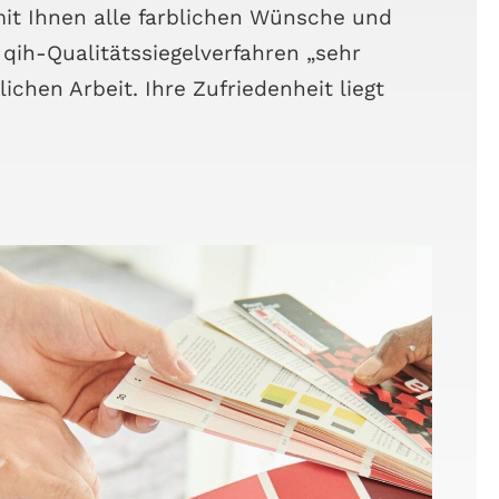
n mit Ihnen alle farb­li­chen Wün­sche und
ih-Qua­li­täts­sie­gel­ver­fah­ren „sehr
i­chen Arbeit. Ihre Zufrie­den­heit liegt