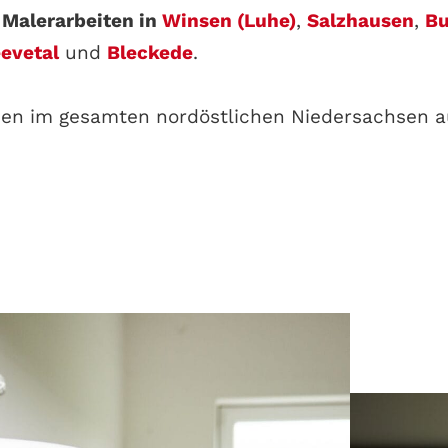
n
Maler­ar­bei­ten in
Win­sen (Luhe)
,
Salz­hau­sen
,
Bu
e­ve­tal
und
Ble­cke­de
.
en im gesam­ten nord­öst­li­chen Nie­der­sach­sen auf